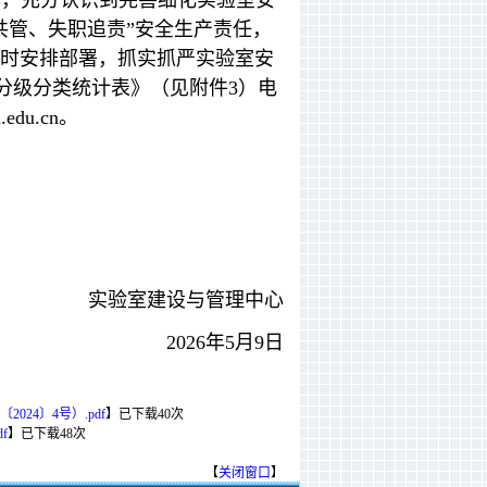
作，充分认识到完善细化实验室安
共管、失职追责”安全生产责任，
时安排部署，抓实抓严实验室安
全分级分类统计表》（见附件3）电
du.cn。
实验室建设与管理中心
2026年5月9日
4〕4号）.pdf
】
已下载
40
次
f
】
已下载
48
次
【
关闭窗口
】