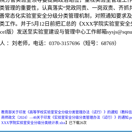
院分管实验室领导要提高政治站位，重视实验室管理工
类管理的重要性，认真落实“党政同责、一岗双责、齐抓
善常态化实验室安全分级分类管理机制，对照通知要求及
类工作。并于5月12日前把汇总的《XXX学院实验室安
cel版）发送至实验室建设与管理中心工作邮箱sysjs@sqnu.e
人 ：刘老师，电话：0370-3157696（短号：68769）
：教育部关于印发《高等学校实验室安全分级分类管理办法（试行）》的通知（教科信〔202
：商师政文〔2024〕—46关于印发《实验室安全分级分类管理办法（试行）》的通知.pd
：XXX学院实验室安全分级分类统计表.xlsx
】
已下载
26
次