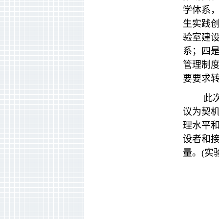
学体系
生实践
验室建
系；四
管理制
要要求
此
议为契机
理水平
设者和
量。(